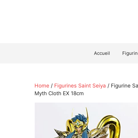
Aller
au
contenu
Accueil
Figuri
Home
/
Figurines Saint Seiya
/ Figurine S
Myth Cloth EX 18cm