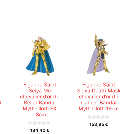
Figurine Saint
Figurine Saint
Seiya Mu
Seiya Death Mask
u
chevalier d’or du
chevalier d’or du
i
Bélier Bandai
Cancer Bandai
Myth Cloth EX
Myth Cloth 18cm
18cm
0
153,95
€
s
0
184,40
€
u
s