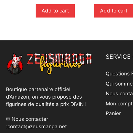
r
u
5
r
Add to cart
Add to cart
5
SERVICE 
Questions 
Qui somme
Boutique partenaire officiel
Nous conta
d’Amazon, on vous propose des
Mon compt
figurines de qualités à prix DIVIN !
Panier
✉ Nous contacter
:
contact@zeusmanga.net