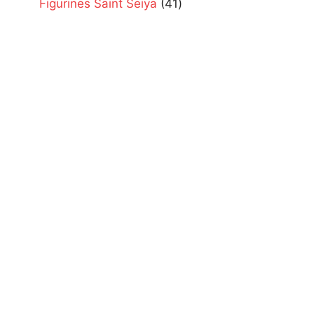
41
Figurines Saint Seiya
41
products