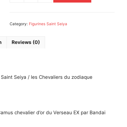
Saint
Seiya
Camus
Category:
Figurines Saint Seiya
chevalier
d'or
du
n
Reviews (0)
Verseau
Bandai
Myth
Cloth
EX
Saint Seiya / les Chevaliers du zodiaque
18cm
quantity
Camus chevalier d’or du Verseau EX par Bandai