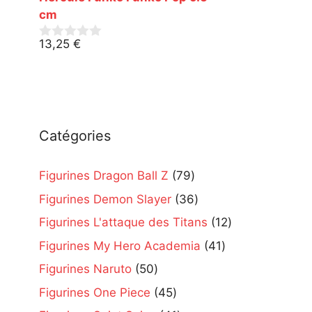
5
cm
13,25
€
0
s
u
r
5
Catégories
79
Figurines Dragon Ball Z
79
products
36
Figurines Demon Slayer
36
products
12
Figurines L'attaque des Titans
12
products
41
Figurines My Hero Academia
41
products
50
Figurines Naruto
50
products
45
Figurines One Piece
45
products