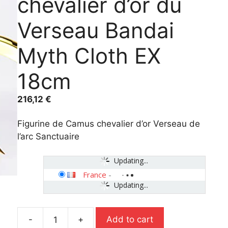
chevalier d’or du
Verseau Bandai
Myth Cloth EX
18cm
216,12
€
Figurine de Camus chevalier d’or Verseau de
l’arc Sanctuaire
Updating...
France
-
Updating...
-
+
Add to cart
Figurine