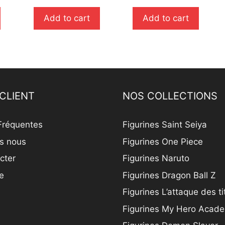
r
u
5
r
Add to cart
Add to cart
5
CLIENT
NOS COLLECTIONS
Fréquentes
Figurines Saint Seiya
s nous
Figurines One Piece
cter
Figurines Naruto
e
Figurines Dragon Ball Z
Figurines L’attaque des t
Figurines My Hero Acad