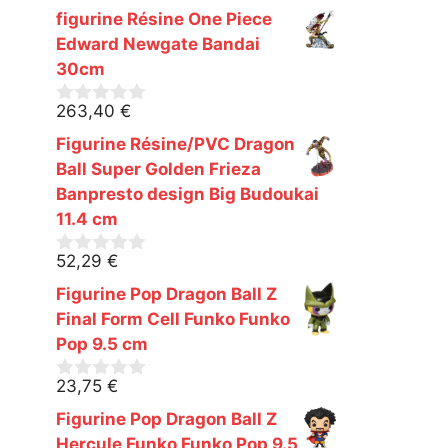
s
figurine Résine One Piece
u
r
Edward Newgate Bandai
5
30cm
263,40
€
0
s
Figurine Résine/PVC Dragon
u
r
Ball Super Golden Frieza
5
Banpresto design Big Budoukai
11.4 cm
52,29
€
0
s
Figurine Pop Dragon Ball Z
u
r
Final Form Cell Funko Funko
5
Pop 9.5 cm
23,75
€
0
s
Figurine Pop Dragon Ball Z
u
r
Hercule Funko Funko Pop 9.5