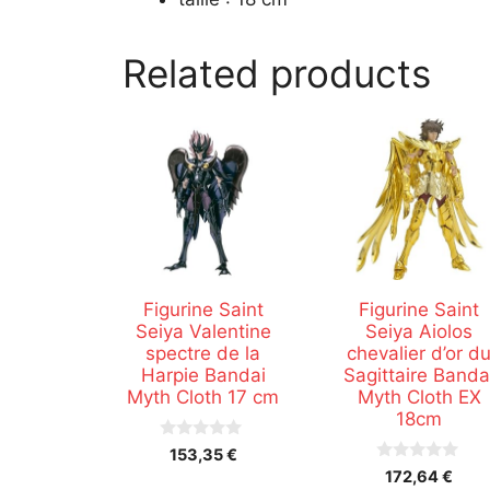
Related products
Figurine Saint
Figurine Saint
Seiya Valentine
Seiya Aiolos
spectre de la
chevalier d’or d
Harpie Bandai
Sagittaire Banda
Myth Cloth 17 cm
Myth Cloth EX
18cm
0
153,35
€
s
0
172,64
€
u
s