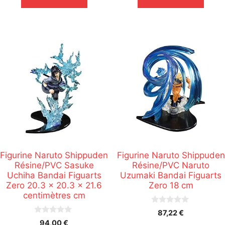
Figurine Naruto Shippuden
Figurine Naruto Shippuden
Résine/PVC Sasuke
Résine/PVC Naruto
Uchiha Bandai Figuarts
Uzumaki Bandai Figuarts
Zero 20.3 x 20.3 x 21.6
Zero 18 cm
centimètres cm
0
87,22
€
s
0
94,00
€
u