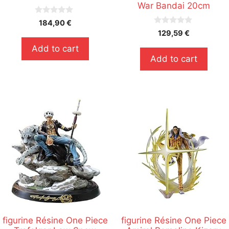
War Bandai 20cm
0
184,90
€
s
0
129,59
€
u
s
r
u
Add to cart
5
r
Add to cart
5
figurine Résine One Piece
figurine Résine One Piece