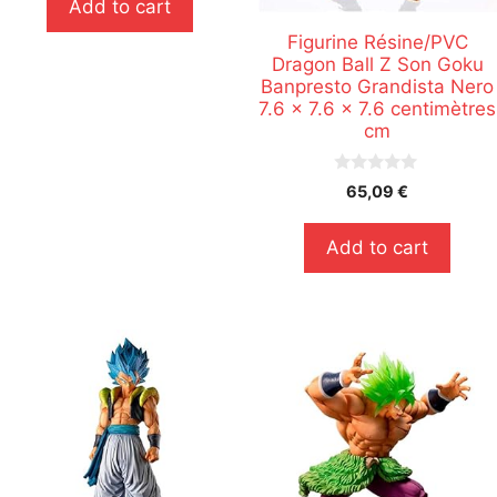
Add to cart
5
Figurine Résine/PVC
Dragon Ball Z Son Goku
Banpresto Grandista Nero
7.6 x 7.6 x 7.6 centimètres
cm
0
65,09
€
s
u
r
Add to cart
5