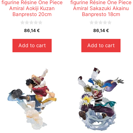
figurine Résine One Piece
figurine Résine One Piece
Amiral Aokiji Kuzan
Amiral Sakazuki Akainu
Banpresto 20cm
Banpresto 18cm
0
0
86,14
€
86,14
€
s
s
u
u
r
r
Add to cart
Add to cart
5
5