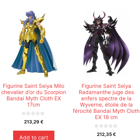
Figurine Saint Seiya Milo
Figurine Saint Seiya
chevalier d’or du Scorpion
Radamanthe juge des
Bandai Myth Cloth EX
enfers spectre de la
17cm
Wyverne, étoile de la
férocité Bandai Myth Cloth
EX 18 cm
0
213,29
€
s
u
0
r
212,35
€
Add to cart
s
5