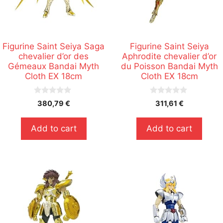
Figurine Saint Seiya Saga
Figurine Saint Seiya
chevalier d’or des
Aphrodite chevalier d’or
Gémeaux Bandai Myth
du Poisson Bandai Myth
Cloth EX 18cm
Cloth EX 18cm
0
0
380,79
€
311,61
€
s
s
u
u
r
r
Add to cart
Add to cart
5
5