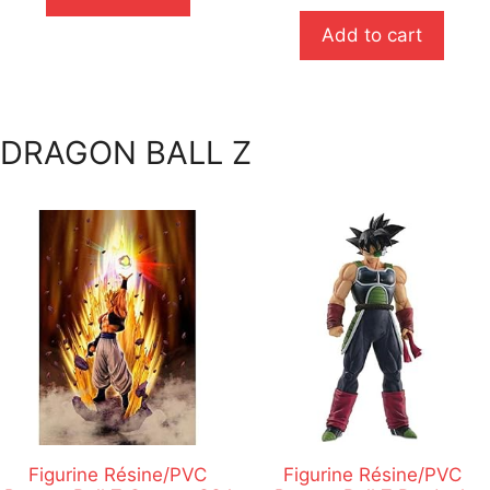
u
r
Add to cart
5
DRAGON BALL Z
Figurine Résine/PVC
Figurine Résine/PVC