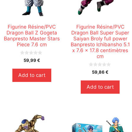
Figurine Résine/PVC
Figurine Résine/PVC
Dragon Ball Z Gogeta
Dragon Ball Super Super
Banpresto Master Stars
Saiyan Broly full power
Piece 7.6 cm
Banpresto Ichibansho 5.1
x 7.6 x 17.8 centimètres
cm
0
59,99
€
s
u
0
r
59,86
€
Add to cart
s
5
u
r
Add to cart
5