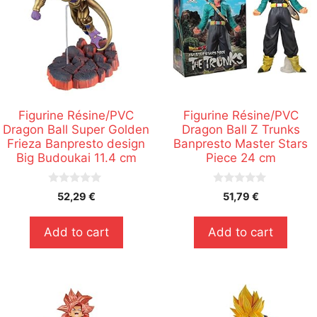
Figurine Résine/PVC
Figurine Résine/PVC
Dragon Ball Super Golden
Dragon Ball Z Trunks
Frieza Banpresto design
Banpresto Master Stars
Big Budoukai 11.4 cm
Piece 24 cm
0
0
52,29
€
51,79
€
s
s
u
u
r
r
Add to cart
Add to cart
5
5