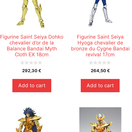
Figurine Saint Seiya Dohko
Figurine Saint Seiya
chevalier d’or de la
Hyoga chevalier de
Balance Bandai Myth
bronze du Cygne Bandai
Cloth EX 18cm
revival 17cm
0
0
292,30
€
264,50
€
s
s
u
u
r
r
Add to cart
Add to cart
5
5