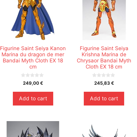
Figurine Saint Seiya Kanon
Figurine Saint Seiya
Marina du dragon de mer
Krishna Marina de
Bandai Myth Cloth EX 18
Chrysaor Bandai Myth
cm
Cloth EX 18 cm
0
0
249,00
€
245,83
€
s
s
u
u
r
r
Add to cart
Add to cart
5
5