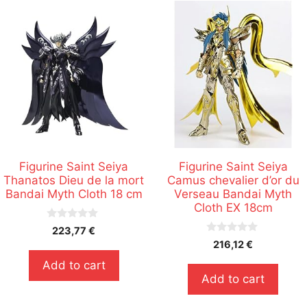
Figurine Saint Seiya
Figurine Saint Seiya
Thanatos Dieu de la mort
Camus chevalier d’or du
Bandai Myth Cloth 18 cm
Verseau Bandai Myth
Cloth EX 18cm
0
223,77
€
s
0
216,12
€
u
s
r
u
Add to cart
5
r
Add to cart
5