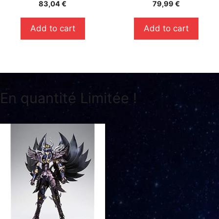
0
0
83,04
€
79,99
€
s
s
u
u
r
r
Add to cart
Add to cart
5
5
En quantité Limitée !