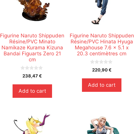
Figurine Naruto Shippuden
Figurine Naruto Shippuden
Résine/PVC Minato
Résine/PVC Hinata Hyuga
Namikaze Kurama Kizuna
Megahouse 7.6 x 5.1 x
Bandai Figuarts Zero 21
20.3 centimètres cm
cm
0
220,90
€
s
0
238,47
€
u
s
r
u
Add to cart
5
r
Add to cart
5