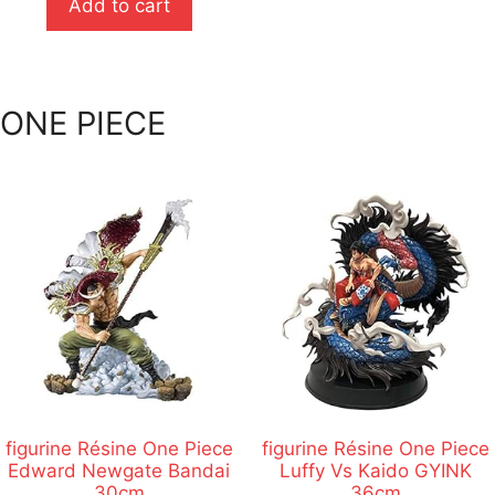
Add to cart
5
ONE PIECE
figurine Résine One Piece
figurine Résine One Piece
Edward Newgate Bandai
Luffy Vs Kaido GYINK
30cm
36cm