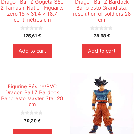
Dragon Ball Z Gogeta SSJ
Dragon Ball Z Bardock
2 TamashiiNation Figuarts
Banpresto Grandista,
zero 15 x 31.4 x 18.7
resolution of soldiers 28
centimètres cm
cm
0
0
125,61
€
78,58
€
s
s
u
u
r
r
Add to cart
Add to cart
5
5
Figurine Résine/PVC
Dragon Ball Z Bardock
Banpresto Master Star 20
cm
0
70,30
€
s
u
r