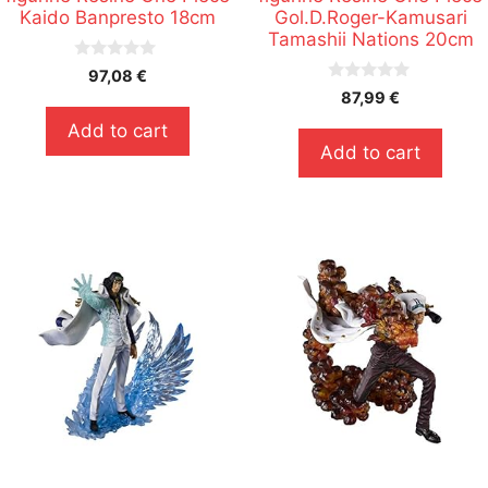
Kaido Banpresto 18cm
Gol.D.Roger-Kamusari
Tamashii Nations 20cm
0
97,08
€
s
0
87,99
€
u
s
r
u
Add to cart
5
r
Add to cart
5