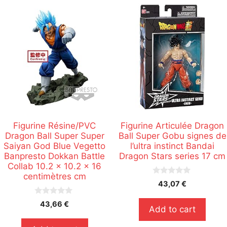
Figurine Résine/PVC
Figurine Articulée Dragon
Dragon Ball Super Super
Ball Super Gobu signes de
Saiyan God Blue Vegetto
l’ultra instinct Bandai
Banpresto Dokkan Battle
Dragon Stars series 17 cm
Collab 10.2 x 10.2 x 16
centimètres cm
0
43,07
€
s
u
0
r
43,66
€
Add to cart
s
5
u
r