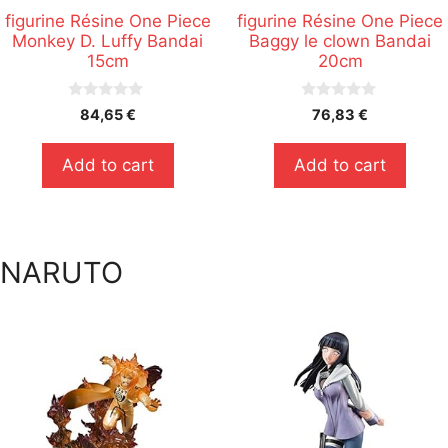
figurine Résine One Piece
figurine Résine One Piece
Monkey D. Luffy Bandai
Baggy le clown Bandai
15cm
20cm
0
0
84,65
€
76,83
€
s
s
u
u
r
r
Add to cart
Add to cart
5
5
NARUTO