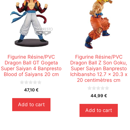
Figurine Résine/PVC
Figurine Résine/PVC
Dragon Ball GT Gogeta
Dragon Ball Z Son Goku,
Super Saiyan 4 Banpresto
Super Saiyan Banpresto
Blood of Saiyans 20 cm
Ichibansho 12.7 x 20.3 x
20 centimètres cm
0
47,10
€
s
0
44,99
€
u
s
r
u
Add to cart
5
r
Add to cart
5