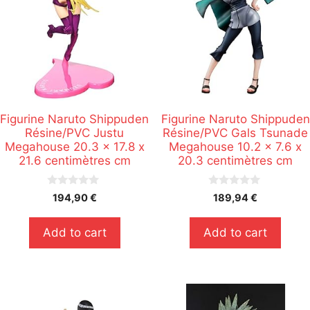
Figurine Naruto Shippuden
Figurine Naruto Shippuden
Résine/PVC Justu
Résine/PVC Gals Tsunade
Megahouse 20.3 x 17.8 x
Megahouse 10.2 x 7.6 x
21.6 centimètres cm
20.3 centimètres cm
0
0
194,90
€
189,94
€
s
s
u
u
r
r
Add to cart
Add to cart
5
5