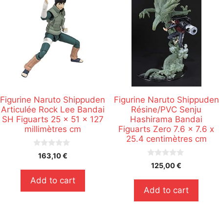
Figurine Naruto Shippuden
Figurine Naruto Shippuden
Articulée Rock Lee Bandai
Résine/PVC Senju
SH Figuarts 25 x 51 x 127
Hashirama Bandai
millimètres cm
Figuarts Zero 7.6 x 7.6 x
25.4 centimètres cm
0
163,10
€
s
0
125,00
€
u
s
r
u
Add to cart
5
r
Add to cart
5