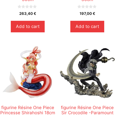
0
0
263,40
€
197,00
€
s
s
u
u
r
r
Add to cart
Add to cart
5
5
figurine Résine One Piece
figurine Résine One Piece
Princesse Shirahoshi 18cm
Sir Crocodile -Paramount