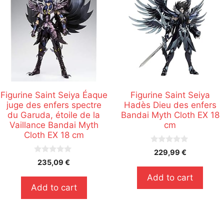
Figurine Saint Seiya Éaque
Figurine Saint Seiya
juge des enfers spectre
Hadès Dieu des enfers
du Garuda, étoile de la
Bandai Myth Cloth EX 18
Vaillance Bandai Myth
cm
Cloth EX 18 cm
0
229,99
€
s
0
235,09
€
u
s
r
u
Add to cart
5
r
Add to cart
5