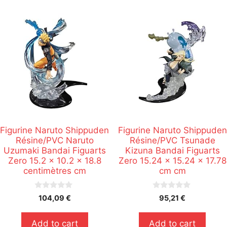
Figurine Naruto Shippuden
Figurine Naruto Shippuden
Résine/PVC Naruto
Résine/PVC Tsunade
Uzumaki Bandai Figuarts
Kizuna Bandai Figuarts
Zero 15.2 x 10.2 x 18.8
Zero 15.24 x 15.24 x 17.78
centimètres cm
cm cm
0
0
104,09
€
95,21
€
s
s
u
u
r
r
Add to cart
Add to cart
5
5