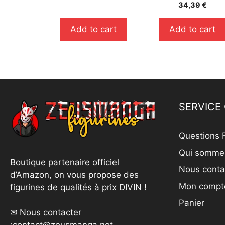
0
34,39
€
u
s
r
u
5
r
Add to cart
Add to cart
5
SERVICE 
Questions 
Qui somme
Boutique partenaire officiel
Nous conta
d’Amazon, on vous propose des
Mon compt
figurines de qualités à prix DIVIN !
Panier
✉ Nous contacter