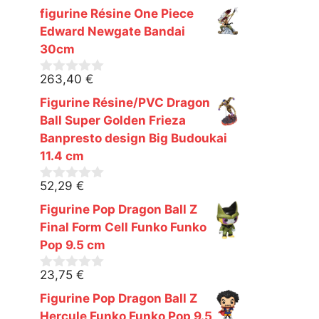
s
figurine Résine One Piece
u
r
Edward Newgate Bandai
5
30cm
263,40
€
0
s
Figurine Résine/PVC Dragon
u
r
Ball Super Golden Frieza
5
Banpresto design Big Budoukai
11.4 cm
52,29
€
0
s
Figurine Pop Dragon Ball Z
u
r
Final Form Cell Funko Funko
5
Pop 9.5 cm
23,75
€
0
s
Figurine Pop Dragon Ball Z
u
r
Hercule Funko Funko Pop 9.5