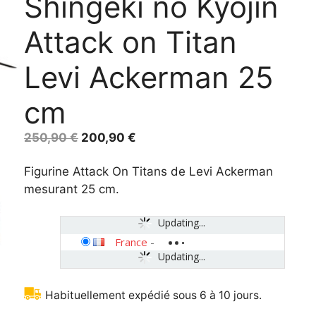
Shingeki no Kyojin
Attack on Titan
Levi Ackerman 25
cm
Original
Current
250,90
€
200,90
€
price
price
was:
is:
Figurine Attack On Titans de Levi Ackerman
250,90 €.
200,90 €.
mesurant 25 cm.
Updating...
France
-
Updating...
Habituellement expédié sous 6 à 10 jours.