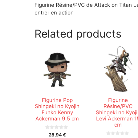
Figurine Résine/PVC de Attack on Titan Le
entrer en action
Related products
Figurine Pop
Figurine
Shingeki no Kyojin
Résine/PVC
Funko Kenny
Shingeki no Kyoji
Ackerman 9.5 cm
Levi Ackerman 1
cm
0
28,94
€
s