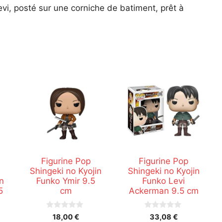
vi, posté sur une corniche de batiment, prêt à
Figurine Pop
Figurine Pop
Shingeki no Kyojin
Shingeki no Kyojin
n
Funko Ymir 9.5
Funko Levi
5
cm
Ackerman 9.5 cm
0
0
18,00
€
33,08
€
s
s