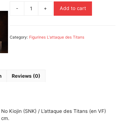
-
+
Add to cart
Figurine
Résine/PVC
Shingeki
no
Category:
Figurines L'attaque des Titans
Kyojin
Attack
on
Titan
Levi
Ackerman
n
Reviews (0)
25
cm
quantity
No Kiojin (SNK) / L’attaque des Titans (en VF)
 cm.