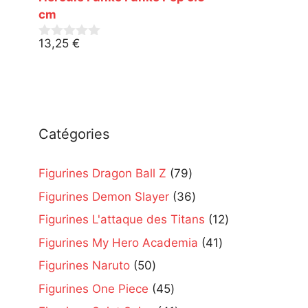
5
cm
13,25
€
0
s
u
r
5
Catégories
79
Figurines Dragon Ball Z
79
products
36
Figurines Demon Slayer
36
products
12
Figurines L'attaque des Titans
12
products
41
Figurines My Hero Academia
41
products
50
Figurines Naruto
50
products
45
Figurines One Piece
45
products