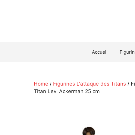
Aller
au
contenu
Accueil
Figuri
Home
/
Figurines L'attaque des Titans
/ F
Titan Levi Ackerman 25 cm