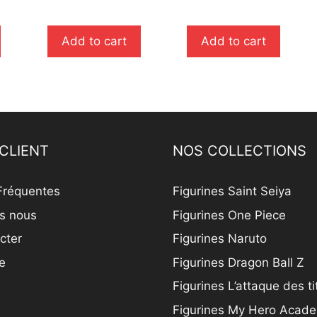
u
u
r
r
5
5
Add to cart
Add to cart
CLIENT
NOS COLLECTIONS
Fréquentes
Figurines Saint Seiya
s nous
Figurines One Piece
cter
Figurines Naruto
e
Figurines Dragon Ball Z
Figurines L’attaque des t
Figurines My Hero Acad