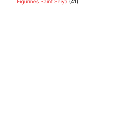
41
Figurines Saint Seiya
41
products