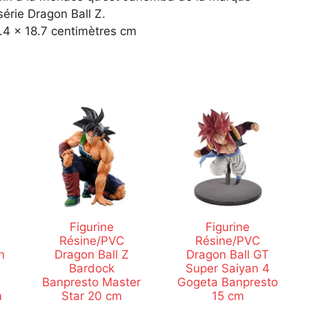
31.4
série Dragon Ball Z.
x
.4 x 18.7 centimètres cm
18.7
centimètres
cm
quantity
Figurine
Figurine
Résine/PVC
Résine/PVC
n
Dragon Ball Z
Dragon Ball GT
Bardock
Super Saiyan 4
Banpresto Master
Gogeta Banpresto
m
Star 20 cm
15 cm