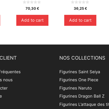
0
0
70,30
€
36,25
€
s
s
u
u
r
r
Add to cart
Add to cart
5
5
CLIENT
NOS COLLECTIONS
Fréquentes
Figurines Saint Seiya
s nous
Figurines One Piece
cter
Figurines Naruto
e
Figurines Dragon Ball Z
Figurines L’attaque des t