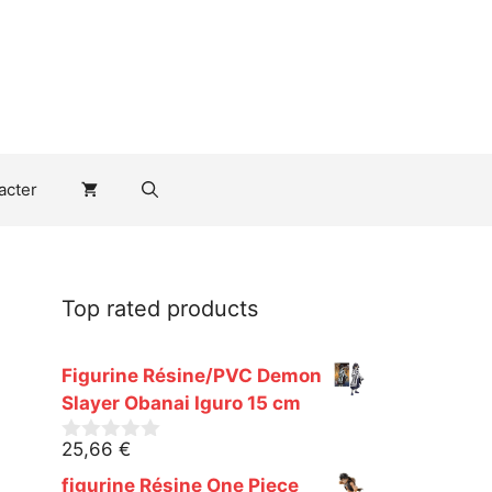
acter
Top rated products
Figurine Résine/PVC Demon
Slayer Obanai Iguro 15 cm
25,66
€
0
s
figurine Résine One Piece