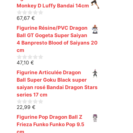
u
r
Monkey D Luffy Bandai 14cm
5
67,67
€
0
s
Figurine Résine/PVC Dragon
u
r
Ball GT Gogeta Super Saiyan
5
4 Banpresto Blood of Saiyans 20
cm
47,10
€
0
s
Figurine Articulée Dragon
u
r
Ball Super Goku Black super
5
saiyan rosé Bandai Dragon Stars
series 17 cm
22,99
€
0
s
Figurine Pop Dragon Ball Z
u
r
Frieza Funko Funko Pop 9.5
5
cm