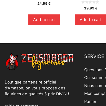
0
24,99
€
s
0
39,99
€
u
s
r
u
5
r
Add to cart
Add to cart
5
SERVICE 
Questions 
Qui somme
Boutique partenaire officiel
Nous conta
d’Amazon, on vous propose des
Mon compt
figurines de qualités à prix DIVIN !
Panier
✉ Nous contacter