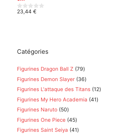
23,44
€
0
s
u
r
5
Catégories
79
Figurines Dragon Ball Z
79
products
36
Figurines Demon Slayer
36
products
12
Figurines L'attaque des Titans
12
products
41
Figurines My Hero Academia
41
products
50
Figurines Naruto
50
products
45
Figurines One Piece
45
products
41
Figurines Saint Seiya
41