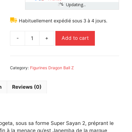
Updating...
Habituellement expédié sous 3 à 4 jours.
-
+
Add to cart
Figurine
Résine/PVC
Dragon
Ball
Category:
Figurines Dragon Ball Z
Z
Gogeta
SSJ
n
Reviews (0)
2
TamashiiNation
Figuarts
zero
15
ogeta, sous sa forme Super Sayan 2, préprant le
x
 fin à la menace qu’est Janemba de la marque