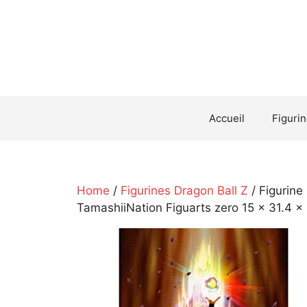
Aller
au
contenu
Accueil
Figuri
Home
/
Figurines Dragon Ball Z
/ Figurine
TamashiiNation Figuarts zero 15 x 31.4 x