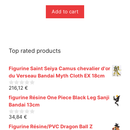
s
u
r
Add to cart
5
Top rated products
Figurine Saint Seiya Camus chevalier d'or
du Verseau Bandai Myth Cloth EX 18cm
216,12
€
0
s
figurine Résine One Piece Black Leg Sanji
u
r
Bandai 13cm
5
34,84
€
0
s
Figurine Résine/PVC Dragon Ball Z
u