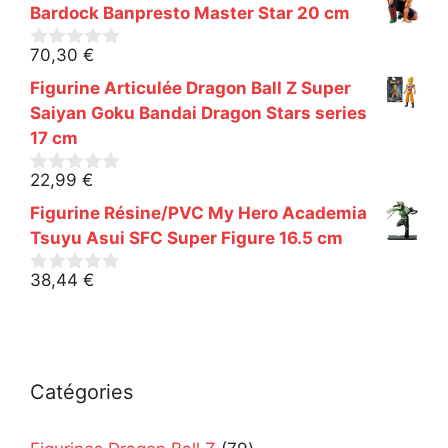
r
Bardock Banpresto Master Star 20 cm
5
70,30
€
0
s
Figurine Articulée Dragon Ball Z Super
u
r
Saiyan Goku Bandai Dragon Stars series
5
17 cm
22,99
€
0
s
Figurine Résine/PVC My Hero Academia
u
r
Tsuyu Asui SFC Super Figure 16.5 cm
5
38,44
€
0
s
u
r
5
Catégories
79