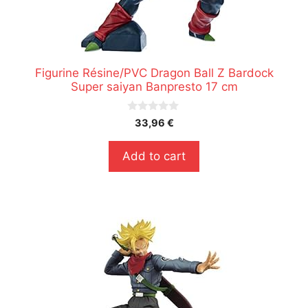
Figurine Résine/PVC Dragon Ball Z Bardock
Super saiyan Banpresto 17 cm
0
33,96
€
s
u
r
Add to cart
5