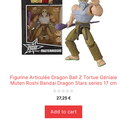
Figurine Articulée Dragon Ball Z Tortue Géniale
Muten Roshi Bandai Dragon Stars series 17 cm
0
27,25
€
s
u
r
Add to cart
5