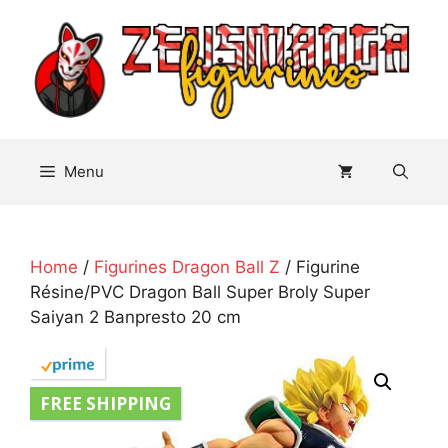
Aller
au
contenu
Menu
Home
/
Figurines Dragon Ball Z
/ Figurine
Résine/PVC Dragon Ball Super Broly Super
Saiyan 2 Banpresto 20 cm
FREE SHIPPING