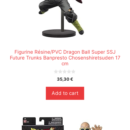
Figurine Résine/PVC Dragon Ball Super SSJ
Future Trunks Banpresto Chosenshiretsuden 17
cm
0
35,30
€
s
u
r
Add to cart
5