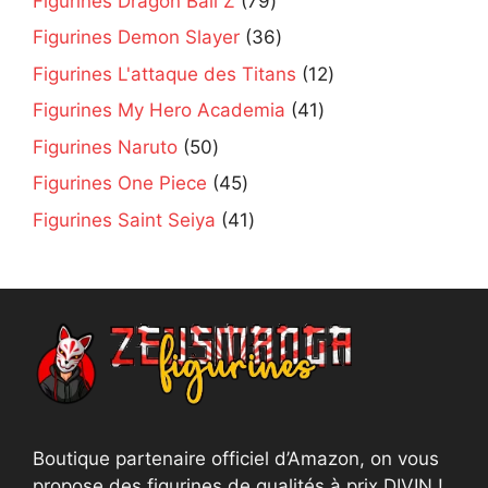
Figurines Dragon Ball Z
79
products
36
Figurines Demon Slayer
36
products
12
Figurines L'attaque des Titans
12
products
41
Figurines My Hero Academia
41
products
50
Figurines Naruto
50
products
45
Figurines One Piece
45
products
41
Figurines Saint Seiya
41
products
Boutique partenaire officiel d’Amazon, on vous
propose des figurines de qualités à prix DIVIN !