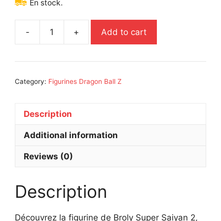
En stock.
-
+
Add to cart
Figurine
Résine/PVC
Dragon
Ball
Category:
Figurines Dragon Ball Z
Super
Broly
Super
Description
Saiyan
Additional information
2
Banpresto
Reviews (0)
20
cm
quantity
Description
Découvrez la figurine de Broly Super Saiyan 2,