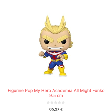
Figurine Pop My Hero Academia All Might Funko
9.5 cm
0
65,27
€
s