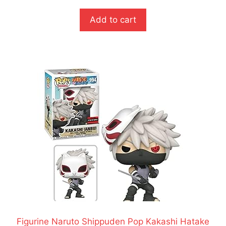
u
r
Add to cart
5
Figurine Naruto Shippuden Pop Kakashi Hatake