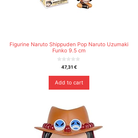
Figurine Naruto Shippuden Pop Naruto Uzumaki
Funko 9.5 cm
0
47,31
€
s
u
r
Add to cart
5