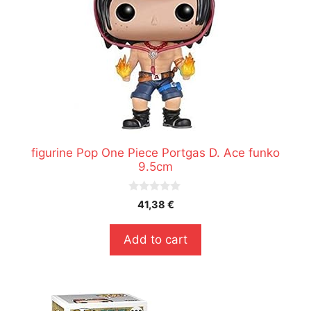
figurine Pop One Piece Portgas D. Ace funko
9.5cm
0
41,38
€
s
u
r
Add to cart
5