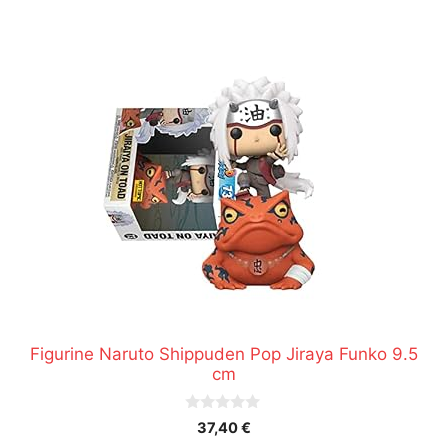
Figurine Naruto Shippuden Pop Jiraya Funko 9.5
cm
0
37,40
€
s