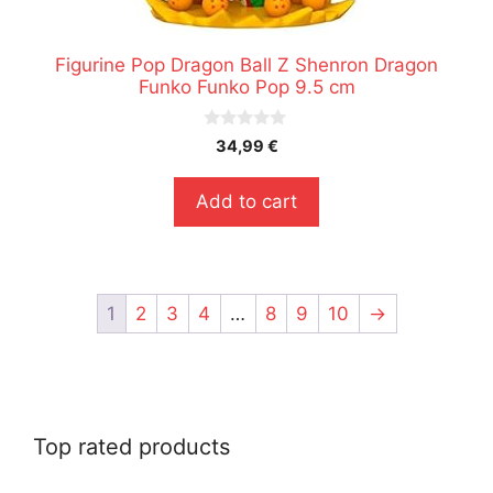
Figurine Pop Dragon Ball Z Shenron Dragon
Funko Funko Pop 9.5 cm
0
34,99
€
s
u
r
Add to cart
5
1
2
3
4
…
8
9
10
→
Top rated products