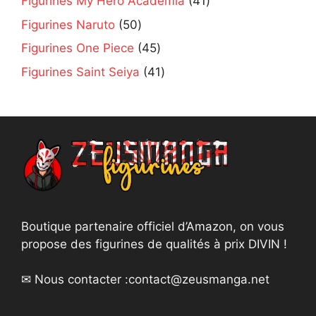
41
Figurines My Hero Academia
41
products
50
Figurines Naruto
50
products
45
Figurines One Piece
45
products
41
Figurines Saint Seiya
41
products
Boutique partenaire officiel d’Amazon, on vous
propose des figurines de qualités à prix DIVIN !
✉ Nous contacter :
contact@zeusmanga.net