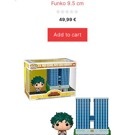
Funko 9.5 cm
0
49,99
€
s
u
r
Add to cart
5