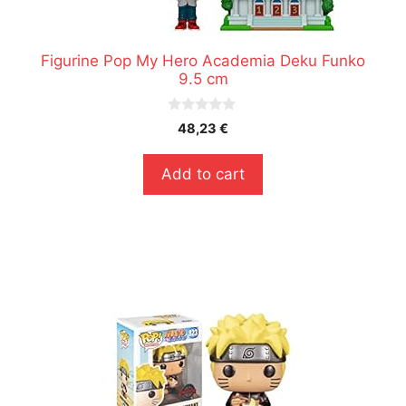
Figurine Pop My Hero Academia Deku Funko
9.5 cm
0
48,23
€
s
u
r
Add to cart
5