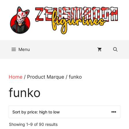
Aller
au
contenu
Menu
Home
/ Product Marque / funko
funko
Showing 1–9 of 90 results