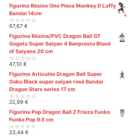
figurine Résine One Piece Monkey D Luffy
Bandai 14cm
67,67
€
0
s
Figurine Résine/PVC Dragon Ball GT
u
r
Gogeta Super Saiyan 4 Banpresto Blood
5
of Saiyans 20 cm
47,10
€
0
s
Figurine Articulée Dragon Ball Super
u
r
Goku Black super saiyan rosé Bandai
5
Dragon Stars series 17 cm
22,99
€
0
s
Figurine Pop Dragon Ball Z Frieza Funko
u
r
Funko Pop 9.5 cm
5
23,44
€
0