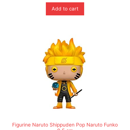
u
r
Add to cart
5
Figurine Naruto Shippuden Pop Naruto Funko