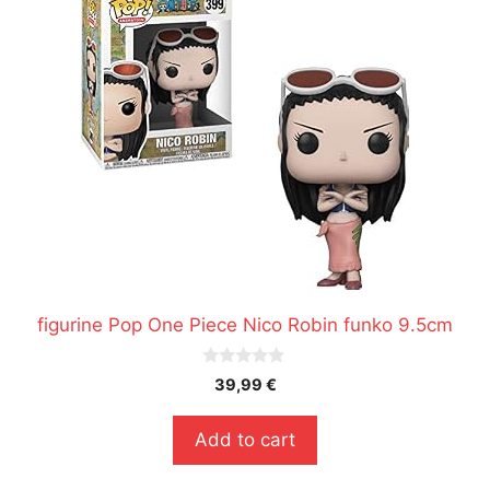
figurine Pop One Piece Nico Robin funko 9.5cm
0
39,99
€
s
u
r
Add to cart
5